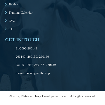
Tenders
Training Calendar
CVC
RTI
GET IN TOUCH
91-2692-260148
260149, 260159, 260160
Fax: 91-2692-260157, 260159
e-mail:
anand@nddb.coop
© 2017, National Dairy Development Board. All rights reserved.