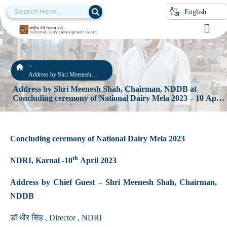
English
Address by Shri Meenesh
Shah, Chairman, NDDB at
Address by Shri Meenesh Shah, Chairman, NDDB at
Concluding ceremony of
Concluding ceremony of National Dairy Mela 2023 – 10 April
National Dairy Mela 2023 – 10
2023
April 2023
Concluding ceremony of National Dairy Mela 2023
th
NDRI, Karnal -10
April 2023
Address by Chief Guest – Shri Meenesh Shah, Chairman,
NDDB
डॉ धीर सिंह , Director , NDRI