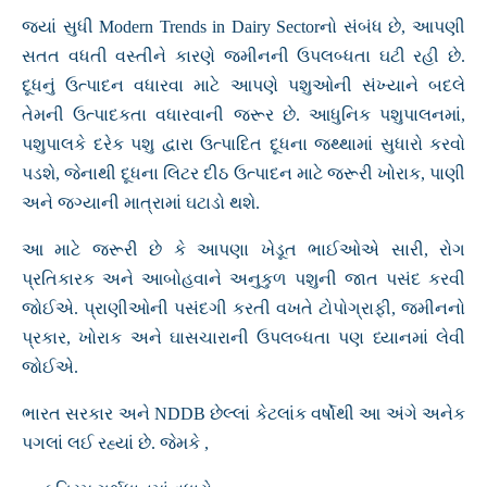
જ્યાં સુધી Modern Trends in Dairy Sectorનો સંબંધ છે, આપણી
સતત વધતી વસ્તીને કારણે જમીનની ઉપલબ્ધતા ઘટી રહી છે.
દૂધનું ઉત્પાદન વધારવા માટે આપણે પશુઓની સંખ્યાને બદલે
તેમની ઉત્પાદકતા વધારવાની જરૂર છે. આધુનિક પશુપાલનમાં,
પશુપાલકે દરેક પશુ દ્વારા ઉત્પાદિત દૂધના જથ્થામાં સુધારો કરવો
પડશે, જેનાથી દૂધના લિટર દીઠ ઉત્પાદન માટે જરૂરી ખોરાક, પાણી
અને જગ્યાની માત્રામાં ઘટાડો થશે.
આ માટે જરૂરી છે કે આપણા ખેડૂત ભાઈઓએ સારી, રોગ
પ્રતિકારક અને આબોહવાને અનુકુળ પશુની જાત પસંદ કરવી
જોઈએ. પ્રાણીઓની પસંદગી કરતી વખતે ટોપોગ્રાફી, જમીનનો
પ્રકાર, ખોરાક અને ઘાસચારાની ઉપલબ્ધતા પણ ધ્યાનમાં લેવી
જોઈએ.
ભારત સરકાર અને NDDB છેલ્લાં કેટલાંક વર્ષોથી આ અંગે અનેક
પગલાં લઈ રહ્યાં છે. જેમકે ,