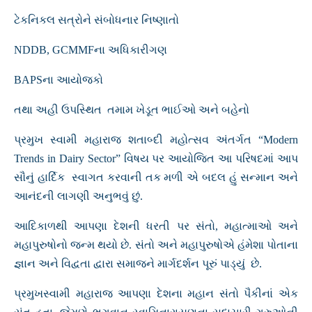
ટેકનિકલ સત્રોને સંબોધનાર નિષ્ણાતો
NDDB, GCMMFના અધિકારીગણ
BAPSના આયોજકો
તથા અહી ઉપસ્થિત તમામ ખેડૂત ભાઈઓ અને બહેનો
પ્રમુખ સ્વામી મહારાજ શતાબ્દી મહોત્સવ અંતર્ગત “Modern
Trends in Dairy Sector” વિષય પર આયોજિત આ પરિષદમાં આપ
સૌનું હાર્દિક સ્વાગત કરવાની તક મળી એ બદલ હું સન્માન અને
આનંદની લાગણી અનુભવું છું.
આદિકાળથી આપણા દેશની ધરતી પર સંતો, મહાત્માઓ અને
મહાપુરુષોનો જન્મ થયો છે. સંતો અને મહાપુરુષોએ હંમેશા પોતાના
જ્ઞાન અને વિદ્વતા દ્વારા સમાજને માર્ગદર્શન પૂરું પાડ્યું છે.
પ્રમુખસ્વામી મહારાજ આપણા દેશના મહાન સંતો પૈકીનાં એક