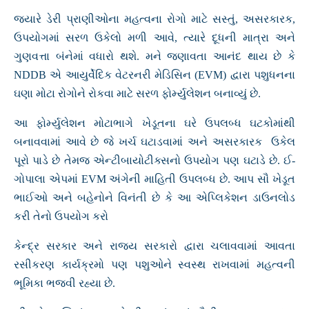
જ્યારે ડેરી પ્રાણીઓના મહત્વના રોગો માટે સસ્તું, અસરકારક,
ઉપયોગમાં સરળ ઉકેલો મળી આવે, ત્યારે દૂધની માત્રા અને
ગુણવત્તા બંનેમાં વધારો થશે. મને જણાવતા આનંદ થાય છે કે
NDDB એ આયુર્વેદિક વેટરનરી મેડિસિન (EVM) દ્વારા પશુધનના
ઘણા મોટા રોગોને રોકવા માટે સરળ ફોર્મ્યુલેશન બનાવ્યું છે.
આ ફોર્મ્યુલેશન મોટાભાગે ખેડૂતના ઘરે ઉપલબ્ધ ઘટકોમાંથી
બનાવવામાં આવે છે જે ખર્ચ ઘટાડવામાં અને અસરકારક ઉકેલ
પૂરો પાડે છે તેમજ એન્ટીબાયોટીક્સનો ઉપયોગ પણ ઘટાડે છે. ઈ-
ગોપાલા એપમાં EVM અંગેની માહિતી ઉપલબ્ધ છે. આપ સૌ ખેડૂત
ભાઈઓ અને બહેનોને વિનંતી છે કે આ એપ્લિકેશન ડાઉનલોડ
કરી તેનો ઉપયોગ કરો
કેન્દ્ર સરકાર અને રાજ્ય સરકારો દ્વારા ચલાવવામાં આવતા
રસીકરણ કાર્યક્રમો પણ પશુઓને સ્વસ્થ રાખવામાં મહત્વની
ભૂમિકા ભજવી રહ્યા છે.