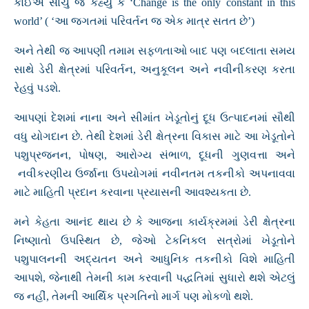
કોઈએ સાચું જ કહ્યું કે ‘Change is the only constant in this
world’ ( ‘આ જગતમાં પરિવર્તન જ એક માત્ર સતત છે’)
અને તેથી જ આપણી તમામ સફળતાઓ બાદ પણ બદલાતા સમય
સાથે ડેરી ક્ષેત્રમાં પરિવર્તન, અનુકૂલન અને નવીનીકરણ કરતા
રેહવું પડશે.
આપણાં દેશમાં નાના અને સીમાંત ખેડૂતોનું દૂધ ઉત્પાદનમાં સૌથી
વધુ યોગદાન છે. તેથી દેશમાં ડેરી ક્ષેત્રના વિકાસ માટે આ ખેડૂતોને
પશુપ્રજનન, પોષણ, આરોગ્ય સંભાળ, દૂધની ગુણવત્તા અને
નવીકરણીય ઉર્જાના ઉપયોગમાં નવીનતમ તકનીકો અપનાવવા
માટે માહિતી પ્રદાન કરવાના પ્રયાસની આવશ્યકતા છે.
મને કેહતા આનંદ થાય છે કે આજના કાર્યક્રમમાં ડેરી ક્ષેત્રના
નિષ્ણાતો ઉપસ્થિત છે, જેઓ ટેકનિકલ સત્રોમાં ખેડૂતોને
પશુપાલનની અદ્યતન અને આધુનિક તકનીકો વિશે માહિતી
આપશે, જેનાથી તેમની કામ કરવાની પદ્ધતિમાં સુધારો થશે એટલું
જ નહીં, તેમની આર્થિક પ્રગતિનો માર્ગ પણ મોકળો થશે.