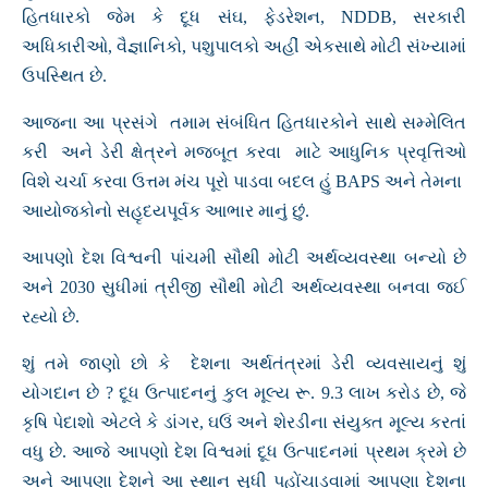
હિતધારકો જેમ કે દૂધ સંઘ, ફેડરેશન, NDDB, સરકારી
અધિકારીઓ, વૈજ્ઞાનિકો, પશુપાલકો અહીં એકસાથે મોટી સંખ્યામાં
ઉપસ્થિત છે.
આજના આ પ્રસંગે તમામ સંબંધિત હિતધારકોને સાથે સમ્મેલિત
કરી અને ડેરી ક્ષેત્રને મજબૂત કરવા માટે આધુનિક પ્રવૃત્તિઓ
વિશે ચર્ચા કરવા ઉત્તમ મંચ પૂરો પાડવા બદલ હું BAPS અને તેમના
આયોજકોનો સહૃદયપૂર્વક આભાર માનું છું.
આપણો દેશ વિશ્વની પાંચમી સૌથી મોટી અર્થવ્યવસ્થા બન્યો છે
અને 2030 સુધીમાં ત્રીજી સૌથી મોટી અર્થવ્યવસ્થા બનવા જઈ
રહ્યો છે.
શું તમે જાણો છો કે દેશના અર્થતંત્રમાં ડેરી વ્યવસાયનું શું
યોગદાન છે ? દૂધ ઉત્પાદનનું કુલ મૂલ્ય રૂ. 9.3 લાખ કરોડ છે, જે
કૃષિ પેદાશો એટલે કે ડાંગર, ઘઉં અને શેરડીના સંયુક્ત મૂલ્ય કરતાં
વધુ છે. આજે આપણો દેશ વિશ્વમાં દૂધ ઉત્પાદનમાં પ્રથમ ક્રમે છે
અને આપણા દેશને આ સ્થાન સુધી પહોંચાડવામાં આપણા દેશના