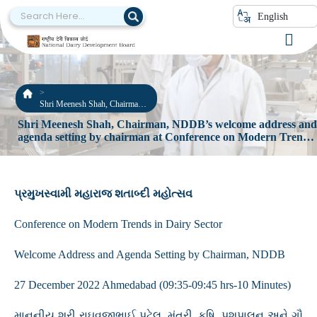
English
Shri Meenesh Shah, Chairman,
NDDB’s welcome address and
Shri Meenesh Shah, Chairman, NDDB’s welcome address an
agenda setting by chairman at
agenda setting by chairman at Conference on Modern Trends
Conference on Modern Trends
in Dairy Sector, Ahemedabad – 27 December 2022
in Dairy Sector, Ahemedabad –
27 December 2022
પ્રમુખસ્વામી મહારાજ શતાબ્દી મહોત્સવ
Conference on Modern Trends in Dairy Sector
Welcome Address and Agenda Setting by Chairman, NDDB
27 December 2022 Ahmedabad (09:35-09:45 hrs-10 Minutes)
માનનીય શ્રી રાઘવજીભાઈ પટેલ, મંત્રી, કૃષિ, પશુપાલન અને ગૌ