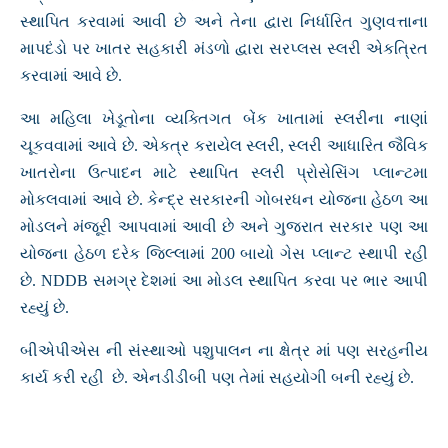
સ્થાપિત કરવામાં આવી છે અને તેના દ્વારા નિર્ધારિત ગુણવત્તાના
માપદંડો પર ખાતર સહકારી મંડળો દ્વારા સરપ્લસ સ્લરી એકત્રિત
કરવામાં આવે છે.
આ મહિલા ખેડૂતોના વ્યક્તિગત બેંક ખાતામાં સ્લરીના નાણાં
ચૂકવવામાં આવે છે. એકત્ર કરાયેલ સ્લરી, સ્લરી આધારિત જૈવિક
ખાતરોના ઉત્પાદન માટે સ્થાપિત સ્લરી પ્રોસેસિંગ પ્લાન્ટમા
મોકલવામાં આવે છે. કેન્દ્ર સરકારની ગોબરધન યોજના હેઠળ આ
મોડલને મંજૂરી આપવામાં આવી છે અને ગુજરાત સરકાર પણ આ
યોજના હેઠળ દરેક જિલ્લામાં 200 બાયો ગેસ પ્લાન્ટ સ્થાપી રહી
છે. NDDB સમગ્ર દેશમાં આ મોડલ સ્થાપિત કરવા પર ભાર આપી
રહ્યું છે.
બીએપીએસ ની સંસ્થાઓ પશુપાલન ના ક્ષેત્ર માં પણ સરહનીય
કાર્ય કરી રહી છે. એનડીડીબી પણ તેમાં સહયોગી બની રહ્યું છે.