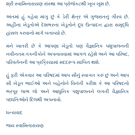
શ્રી સ્વામિનારાયણ સંસ્થા આ પ્રોજેકટથી ખૂબ ખુશ છે.
અંતમાં હું કહેવા માંગુ છું કે ડેરી ક્ષેત્ર એ ગુજરાતનું ગૌરવ છે.
અહીંના ખેડૂતોએ દેશભરના ખેડૂતોને દૂધ ઉત્પાદન દ્વારા સમૃદ્ધિ
હાંસલ કરવાનો માર્ગ બતાવ્યો છે.
મને ખાતરી છે કે આપણા ખેડૂતો પણ વૈજ્ઞાનિક પશુપાલનની
નવીનતમ તકનીકોને અપનાવવામાં આગળ રહેશે અને આ પરિષદ,
પરિવર્તનની આ પ્રક્રિયામાં મદદરૂપ સાબિત થશે.
હું ફરી એકવાર આ પરિષદમાં આપ સૌનું સ્વાગત કરું છું અને આપ
સૌ ખેડૂત ભાઈઓ અને બહેનોને વિનંતી કરીશ કે આ પરિષદનો
ભરપૂર લાભ લો અને આધુનિક પશુપાલનને લગતી વૈજ્ઞાનિક
પધ્ધતિઓને દિલથી અપનાવો.
ધન્યવાદ
જય સ્વામિનારાયણ