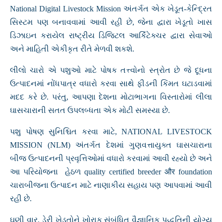
National Digital Livestock Mission અંતર્ગત એક ખેડૂત-કેન્દ્રિત
સિસ્ટમ પણ બનાવવામાં આવી રહી છે, જેના દ્વારા ખેડૂતો ખાસ
ડિઝાઇન કરાયેલ રાષ્ટ્રીય ડિજિટલ આર્કિટેક્ચર દ્વારા સેવાઓ
અને માહિતી એકીકૃત રીતે મેળવી શકશે.
લીલો ચારો એ પશુઓ માટે પોષક તત્ત્વોનો સ્ત્રોત છે જે દૂધના
ઉત્પાદનમાં નોંધપાત્ર વધારો કરવા સાથે ફીડની કિંમત ઘટાડવામાં
મદદ કરે છે. પરંતુ, આપણા દેશના મોટાભાગના વિસ્તારોમાં લીલા
ઘાસચારાની સતત ઉપલબ્ધતા એક મોટી સમસ્યા છે.
પશુ પોષણ સુનિશ્ચિત કરવા માટે, NATIONAL LIVESTOCK
MISSION (NLM) અંતર્ગત દેશમાં ગુણવત્તાયુક્ત ઘાસચારાના
બીજ ઉત્પાદનની પ્રવૃત્તિઓમાં વધારો કરવામાં આવી રહ્યો છે અને
આ પરિયોજના હેઠળ quality certified breeder और foundation
ચારાબીજના ઉત્પાદન માટે નાણાકીય સહાય પણ આપવામાં આવી
રહી છે.
ઘણી વાર, ડેરી ખેડૂતોને ખોરાક સંબંધિત વૈજ્ઞાનિક પદ્ધતિની યોગ્ય