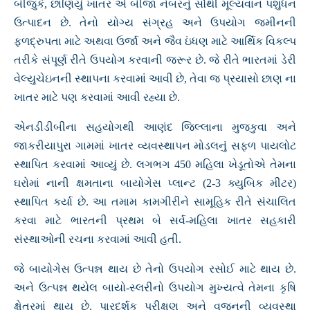
બીજુકે, છાણિયું ખાતર એ બીજા નંબરનું સૌથી મૂલ્યવાન પશુધન
ઉત્પાદન છે. તેનો યોગ્ય સંગ્રહ અને ઉપયોગ જમીનની
ફળદ્રુપતા માટે અથવા ઉર્જા અને જૈવ ઇંધણ માટે આર્થિક વિકલ્પ
તરીકે સંપૂર્ણ રીતે ઉપયોગ કરવાની જરૂર છે. જે રીતે ભારતમાં ડેરી
વેલ્યુચેઇનની સ્થાપના કરવામાં આવી છે, તેવા જ પ્રયાસો છાણ ના
ખાતર માટે પણ કરવામાં આવી રહ્યા છે.
એનડીડીબીના સહયોગથી આણંદ જિલ્લાના મુજકુવા અને
જાકરીયાપુરા ગામમાં ખાતર વ્યવસ્થાપન મોડલનું સફળ પાયલોટ
સ્થાપિત કરવામાં આવ્યું છે. લગભગ 450 મહિલા ખેડૂતોએ તેમના
ઘરોમાં નાની ક્ષમતાના બાયોગેસ પ્લાન્ટ (2-3 ક્યુબિક મીટર)
સ્થાપિત કર્યા છે. આ તમામ કામગીરીને સામૂહિક રીતે સંચાલિત
કરવા માટે ભારતની પ્રથમ બે સર્વ-મહિલા ખાતર સહકારી
સંસ્થાઓની રચના કરવામાં આવી હતી.
જે બાયોગેસ ઉત્પન્ન થાય છે તેનો ઉપયોગ રસોઈ માટે થાય છે.
અને ઉત્પન્ન થયેલ બાયો-સ્લરીનો ઉપયોગ મુખ્યત્વે તેમના કૃષિ
ક્ષેત્રમાં થાય છે. પારદર્શક પરીક્ષણ અને વજનની વ્યવસ્થા