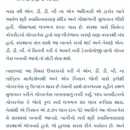
ગયા વર્ષે એન. ડી. ડી. બી ના એક અધિકારી એ ડાકોર ખાતે
આવેલ શ્રી સ્વામિનારાયણ મંદિર અને ગૌશાળાની મુલાકાત લીધી
હતી. ગૌશાળામાં લગભગ ૨૫૦ ગાય છે. સંસ્થા પાસે સિમેન્ટ
કોંકરીટનો ગોબરગેસ હતો પણ લીકેજના કારણે ઘણા વખતથી બંધ
હતો. સંસ્થાના સંત સાથે આ બાબતે ચર્ચા થઈ અને તેમણે એન.
ડી. ડી. બી. ને વિનંતી કરી કે અમને નવી ટેક્નોલોજી વાળો ગોબર
ગેસ બનાવી આપો તો મોટી સેવા થશે.
ત્યારબાદ આ વિષય ઉપરચર્ચા કરી ને એન. ડી. ડી. બી. ના
તાંત્રિક માર્ગદર્શનથી અને એક કિસાન જેની પાસે ફ્લેક્ષી
ગોબરગેસ નુ ઉત્પદન થાય છે તેમની સાથે સંકલનમા રહીને સ્થળ
મુલાકાત કરીને ગોબરગેસ બનાવવાનું નક્કી કર્યું. ૧૨૫ ઘનમીટરનો
ગોબરગેસ કે જેનો કુલ ખર્ચ લગભગ ૨૦ લાખ રૂપિયા થાય.
તેમાંથી એ કિસાન એ ૭.૭૫ લાખ દાન પેટે આપીને આ ગોબરગેસ
મે ૨૦૨૨માં બનાવી આપ્યો. બાકીનો ખર્ચ શ્રી સ્વામિનારાયણ
સંસ્થાએ ભોગવ્યો હતો. જે હાલમાં સરસ રીતે કાર્યરત છે. અને