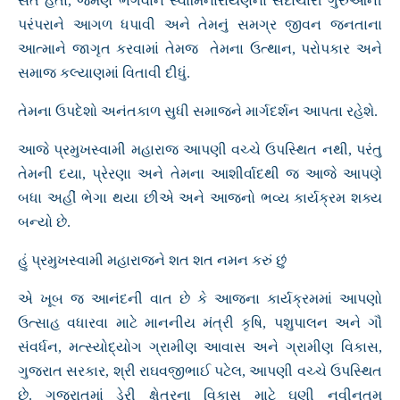
સંત હતા, જેમણે ભગવાન સ્વામિનારાયણના સદાચારી ગુરુઓની
પરંપરાને આગળ ધપાવી અને તેમનું સમગ્ર જીવન જનતાના
આત્માને જાગૃત કરવામાં તેમજ તેમના ઉત્થાન, પરોપકાર અને
સમાજ કલ્યાણમાં વિતાવી દીધું.
તેમના ઉપદેશો અનંતકાળ સુધી સમાજને માર્ગદર્શન આપતા રહેશે.
આજે પ્રમુખસ્વામી મહારાજ આપણી વચ્ચે ઉપસ્થિત નથી, પરંતુ
તેમની દયા, પ્રેરણા અને તેમના આશીર્વાદથી જ આજે આપણે
બધા અહીં ભેગા થયા છીએ અને આજનો ભવ્ય કાર્યક્રમ શક્ય
બન્યો છે.
હું પ્રમુખસ્વામી મહારાજને શત શત નમન કરું છું
એ ખૂબ જ આનંદની વાત છે કે આજના કાર્યક્રમમાં આપણો
ઉત્સાહ વધારવા માટે માનનીય મંત્રી કૃષિ, પશુપાલન અને ગૌ
સંવર્ધન, મત્સ્યોદ્યોગ ગ્રામીણ આવાસ અને ગ્રામીણ વિકાસ,
ગુજરાત સરકાર, શ્રી રાઘવજીભાઈ પટેલ, આપણી વચ્ચે ઉપસ્થિત
છે. ગુજરાતમાં ડેરી ક્ષેત્રના વિકાસ માટે ઘણી નવીનતમ