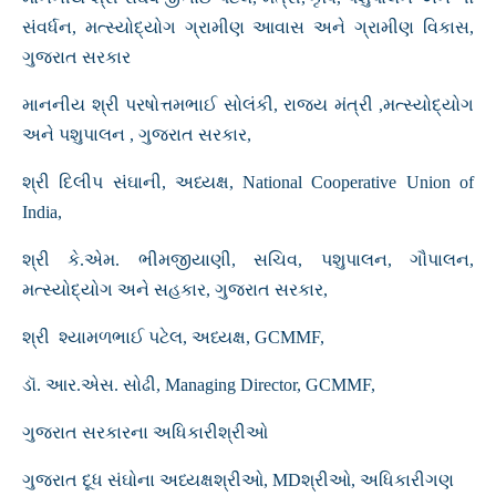
સંવર્ધન, મત્સ્યોદ્યોગ ગ્રામીણ આવાસ અને ગ્રામીણ વિકાસ,
ગુજરાત સરકાર
માનનીય શ્રી પરષોત્તમભાઈ સોલંકી, રાજ્ય મંત્રી ,મત્સ્યોદ્યોગ
અને પશુપાલન , ગુજરાત સરકાર,
શ્રી દિલીપ સંઘાની, અધ્યક્ષ, National Cooperative Union of
India,
શ્રી કે.એમ. ભીમજીયાણી, સચિવ, પશુપાલન, ગૌપાલન,
મત્સ્યોદ્યોગ અને સહકાર, ગુજરાત સરકાર,
શ્રી શ્યામળભાઈ પટેલ, અધ્યક્ષ, GCMMF,
ડૉ. આર.એસ. સોઢી, Managing Director, GCMMF,
ગુજરાત સરકારના અધિકારીશ્રીઓ
ગુજરાત દૂધ સંઘોના અધ્યક્ષશ્રીઓ, MDશ્રીઓ, અધિકારીગણ