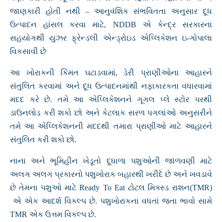
જાણકારી હોતી નથી – આનુવંશિક સંભવિતતા અનુસાર દૂધ
ઉત્પાદન હાંસલ કરવા માટે, NDDB એ કેન્દ્ર સરકારના
સહયોગથી યુઝર ફ્રેન્ડલી એન્ડ્રોઇડ એપ્લિકેશન ઇ-ગોપાલા
વિકસાવી છે
આ ખોરાકની કિંમત ઘટાડવામાં, ડેરી પ્રાણીઓના આહારને
સંતુલિત કરવામાં અને દૂધ ઉત્પાદનમાંથી નફાકારકતા વધારવામાં
મદદ કરે છે. તમે આ એપ્લિકેશનને ગૂગલ પ્લે સ્ટોર પરથી
ડાઉનલોડ કરી શકો છો અને કેટલાક સરળ પગલાંઓ અનુસરીને
તમે આ એપ્લિકેશનની મદદથી તમારા પ્રાણીઓ માટે આહારને
સંતુલિત કરી શકો છો.
નાના અને ભૂમિહીન ખેડૂતો દૂધાળા પશુઓની જાળવણી માટે
અલગ અલગ પ્રકારનો પશુખોરાક બહારથી ખરીદે છે અને ખવડાવે
છે તેમના પશુઓ માટે Ready To Eat ટોટલ મિક્સ્ડ રાશન(TMR)
એ એક આદર્શ વિકલ્પ છે. પશુખોરાકના વધતાં જતા ભાવો સામે
TMR એક ઉત્તમ વિકલ્પ છે.