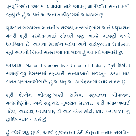
પ્રવૃત્તિઓને આગળ ધપાવવા માટે આપનું માર્ગદર્શન સતત મળી
રહ્યું છે. હું આપને આજના કાર્યક્રમમાં આવકારું છું.
ગુજરાત સરકારના માનનીય રાજ્ય, મત્સ્યોદ્યોગ અને પશુપાલન
મંત્રી શ્રી પરષોત્તમભાઈ સોલંકી પણ આજે આપણી વચ્ચે
ઉપસ્થિત છે. આપના સમર્થન બદલ અને કાર્યક્રમમાં ઉપસ્થિત
રહી આપનો કિમતી સમય આપવા બદલ હું આપનો આભારી છું.
અદયક્ષ, National Cooperative Union of India , શ્રી દિલીપ
સંઘાણીજી દેશભરમાં સહકારી સંસ્થાઓને મજબૂત કરવા માટે
સતત પ્રયત્નશીલ છે. હું આપનું આ કાર્યક્રમમાં સ્વાગત કરું છું.
શ્રી કે.એમ. ભીમજીયાણી, સચિવ, પશુપાલન, ગૌપાલન,
મત્સ્યોદ્યોગ અને સહકાર, ગુજરાત સરકાર, શ્રી શ્યામળભાઈ
પટેલ, અધ્યક્ષ, GCMMF, ડૉ આર એસ સોઢી, MD, GCMMF નું
હાર્દિક સ્વાગત કરું છું.
હું જોઈ શકું છું કે, આજે ગુજરાતના ડેરી ક્ષેત્રના તમામ સંબંધિત