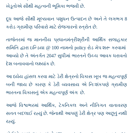
ખેડૂતોએ સૌથી મહત્વની ભૂમિકા ભજવી છે.
દૂધ આજે સૌથી મૂલ્યવાન પશુધન ઉત્પાદન છે અને તે લગભગ 8
કરોડ ગ્રામીણ પરિવારો માટે રોજગારનો સ્ત્રોત છે.
તાજેતરમાં જ માનનીય પ્રધાનમંત્રીશ્રીની આર્થિક સલાહકાર
સમિતિ દ્વારા ઇન્ડિયા @ 100 નામનો policy રોડ મેપ શરૂ કરવામાં
આવ્યો છે તે અંતર્ગત 2047 સુધીમાં ભારતને ઉચ્ચ આવક ધરાવતો
દેશ બનાવવાનો લક્ષ્યાંક છે.
આ ધ્યેય હાંસલ કરવા માટે ડેરી ક્ષેત્રનો વિકાસ ખૂબ જ મહત્વપૂર્ણ
બની જાય છે કારણ કે ડેરી વ્યવસાય એ નિઃશંકપણે ગ્રામીણ
ભારતના વિકાસનું એક મહત્વપૂર્ણ અંગ છે.
આજે વિશ્વભરમાં આર્થિક, ટેકનિકલ અને નીતિગત વાતાવરણ
સતત બદલાઈ રહ્યું છે. જેનાથી આપણું ડેરી ક્ષેત્ર પણ અછૂતું નથી
રહ્યું.