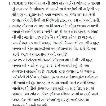
NDDB ડાકોર ગૌશાળા ની સાથે સંકળાઈ ને ઓલાદ સુધારણા
નું કામ કરે છે. ગૌશાળા ની ગાયો ના વેતર વિષે ની માહિતી પર
થી ધણ ના સુધાર માટે કયા આખલા ના ડોજ વાપરવા તેની
સલાહ એનડીડીબી ના વિશેષજ્ઞો દ્વારા આપવા માં આવી હતી.
ડાકોર ગૌશાળા ના ધણ ના વિકાસ માટે ઓછા ઉત્પાદન વાળી
ગાયો ને સરોગેટ મધર તરીકે વાપરી અને તેમાં ઉચ્ચ ઓલાદ
ની ગીર ગાયો ના IVF ટેકનિક થી પેદા કરેલા 19 ભ્રૂણ નું
પ્ર્ત્યરોપણ કરવામાં આવ્યું . તેમાથી ઉચ્ચ ઓલાદ ની 4 શુદ્ધ
નસલ ની ગીર વાછરડીઓ આ ગૌશાળા માં પેદા થઈ છે. આ
કાર્ય આગળ વધારવામાં આવી રહ્યું છે.
BAPS ની સંસ્થાઓ તેમની ગૌશાળાઓ માં ગીર ની શુદ્ધ
નસલ ની ગાયો ને ખૂબ સારી રીતે સાચવી રહી છે. આ
યોગદાન સરહનીય છે. NDDB દ્વારા ચલાવવા માં આવતા
પ્રોજેની ટેસ્ટિંગ પ્રોજેકટ હેઠળ ગઢડા તેમજ કુંડલ ગૌશાલા
ની ગાયો ની દૂધ માપણી કરવામાં આવી અને તેમની ઉત્તમ
ગાયો માથી વીર્ય ડોજ બનાવવા માટે ના સાંઢ પેદા કરવામાં
આવ્યા. આ સાંઢ ના ડોજ કૃત્રિમ બીજદાન માં વાપરશે અને
આમ દેશ ની ગાયો માં ઓલાદ સુધારણા કાર્યક્રમ માં
અગત્યનો ફાળો આપશે.