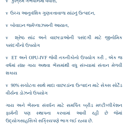
v કુત્રિમ ગર્ભધાનમાં વધારો,
v ઉચ્ચ આનુવંશિક ગુણવત્તાવાળા સાંઢનું ઉત્પાદન,
v બોવાઇન જર્મપ્લાઝમની આયાત,
v શ્રેષ્ઠ સાંઢ અને વાછરડાઓની પસંદગી માટે જીનોમિક
પસંદગીનો ઉપયોગ
v ET અને OPU-IVF જેવી તકનીકોનો ઉપયોગ કરી , એક જ
વર્ષમાં elite ગાય અથવા ભેંસમાંથી વધુ સંખ્યામાં સંતાન મેળવી
શકાય
v 90% સચોટતા સાથે માદા વાછરડાંના ઉત્પાદન માટે સેક્સ સોર્ટેડ
વીર્યના ડોઝનો ઉપયોગ
ગાય અને ભેંસના સંવર્ધન માટે સમર્પિત બ્રીડ મલ્ટીપ્લીકેશન
ફાર્મની પણ સ્થાપના કરવામાં આવી રહી છે જેમાં
ઉદ્યોગસાહસિકો સક્રિયપણે ભાગ લઈ રહ્યા છે.